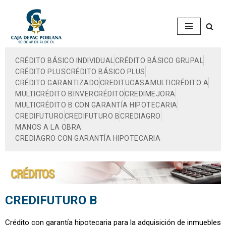
Saltar
al
contenido
CRÉDITO BÁSICO INDIVIDUAL
CRÉDITO BÁSICO GRUPAL
CRÉDITO PLUS
CRÉDITO BÁSICO PLUS
CRÉDITO GARANTIZADO
CREDITUCASA
MULTICRÉDITO A
MULTICRÉDITO B
INVERCRÉDITO
CREDIMEJORA
MULTICRÉDITO B CON GARANTÍA HIPOTECARIA
CREDIFUTURO
CREDIFUTURO B
CREDIAGRO
MANOS A LA OBRA
CREDIAGRO CON GARANTÍA HIPOTECARIA
CREDIFUTURO B
Crédito con garantía hipotecaria para la adquisición de inmuebles