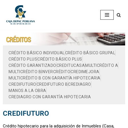
Saltar
al
contenido
CRÉDITO BÁSICO INDIVIDUAL
CRÉDITO BÁSICO GRUPAL
CRÉDITO PLUS
CRÉDITO BÁSICO PLUS
CRÉDITO GARANTIZADO
CREDITUCASA
MULTICRÉDITO A
MULTICRÉDITO B
INVERCRÉDITO
CREDIMEJORA
MULTICRÉDITO B CON GARANTÍA HIPOTECARIA
CREDIFUTURO
CREDIFUTURO B
CREDIAGRO
MANOS A LA OBRA
CREDIAGRO CON GARANTÍA HIPOTECARIA
CREDIFUTURO
Crédito hipotecario para la adquisición de Inmuebles (Casa,