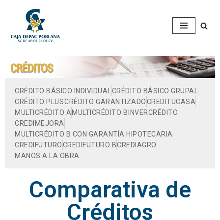
Saltar
al
contenido
CRÉDITO BÁSICO INDIVIDUAL
CRÉDITO BÁSICO GRUPAL
CRÉDITO PLUS
CRÉDITO GARANTIZADO
CREDITUCASA
MULTICRÉDITO A
MULTICRÉDITO B
INVERCRÉDITO
CREDIMEJORA
MULTICRÉDITO B CON GARANTÍA HIPOTECARIA
CREDIFUTURO
CREDIFUTURO B
CREDIAGRO
MANOS A LA OBRA
Comparativa de
Créditos