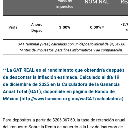
NOMINAL
RE
Antes de
impuestos
Ahorro
-3.
Vista
3.00%
0.00% *
Depac
*
GAT Nominal y Real, calculado con un depósito inicial de $4,549.00
*Antes de impuestos, para fines informativos y de comparación.
**La
GAT REAL
es el rendimiento que obtendría después
de descontar la inflación estimada. Calculado al día 19
de diciembre de 2025 en la Calculadora de la Ganancia
Anual Total (GAT), disponible en página de Banco de
México (http://www.banxico.org.mx/waGAT/calculadora).
Para depósitos a partir de $206,367.60, la tasa de retención anual
del Impuesto Sobre la Renta de acuerdo a la Ley de Ingresos de