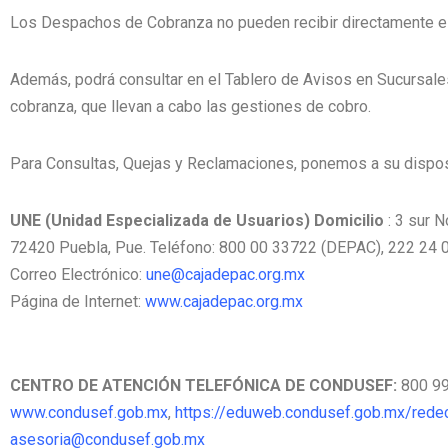
Los Despachos de Cobranza no pueden recibir directamente e
Además, podrá consultar en el Tablero de Avisos en Sucursal
cobranza, que llevan a cabo las gestiones de cobro.
Para Consultas, Quejas y Reclamaciones, ponemos a su disposi
UNE (Unidad Especializada de Usuarios) Domicilio
: 3 sur N
72420 Puebla, Pue. Teléfono: 800 00 33722 (DEPAC), 222 24 
Correo Electrónico:
une@cajadepac.org.mx
Página de Internet:
www.cajadepac.org.mx
CENTRO DE ATENCIÓN TELEFÓNICA DE CONDUSEF:
800 999
www.condusef.gob.mx
,
https://eduweb.condusef.gob.mx/rede
asesoria@condusef.gob.mx