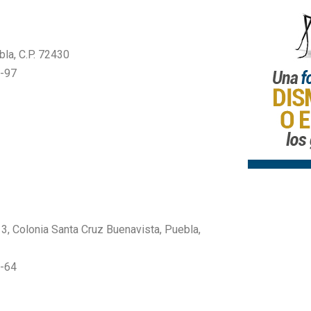
: MAGA7905083U7
bla, C.P. 72430
4-97
 MOCJ880706P94
r 3, Colonia Santa Cruz Buenavista, Puebla,
4-64