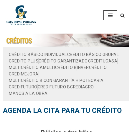
Saltar
al
contenido
CRÉDITO BÁSICO INDIVIDUAL
CRÉDITO BÁSICO GRUPAL
CRÉDITO PLUS
CRÉDITO GARANTIZADO
CREDITUCASA
MULTICRÉDITO A
MULTICRÉDITO B
INVERCRÉDITO
CREDIMEJORA
MULTICRÉDITO B CON GARANTÍA HIPOTECARIA
CREDIFUTURO
CREDIFUTURO B
CREDIAGRO
MANOS A LA OBRA
AGENDA LA CITA PARA TU CRÉDITO